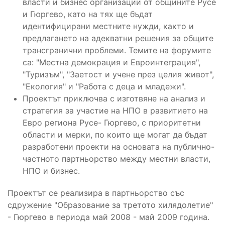
власти и бизнес организации от общините Русе
и Гюргево, като на тях ще бъдат
идентифицирани местните нужди, както и
предлагането на адекватни решения за общите
трансгранични проблеми. Темите на форумите
са: "Местна демокрация и Евроинтеграция",
"Туризъм", "Заетост и учене през целия живот",
"Екология" и "Работа с деца и младежи".
Проектът приключва с изготвяне на анализ и
стратегия за участие на НПО в развитието на
Евро региона Русе- Гюргево, с приоритетни
области и мерки, по които ще могат да бъдат
разработени проекти на основата на публично-
частното партньорство между местни власти,
НПО и бизнес.
Проектът се реализира в партньорство със
сдружение "Образование за третото хилядолетие"
- Гюргево в периода май 2008 - май 2009 година.