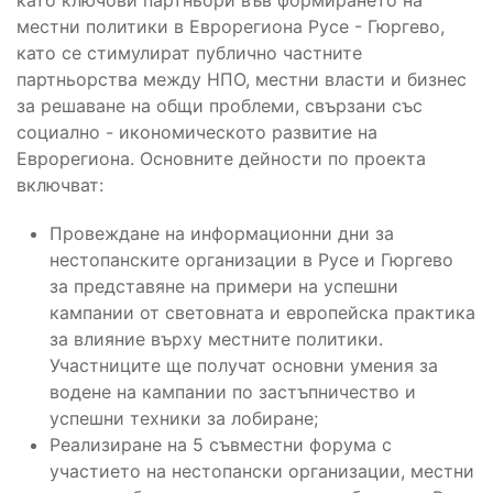
като ключови партньори във формирането на
местни политики в Еврорегиона Русе - Гюргево,
като се стимулират публично частните
партньорства между НПО, местни власти и бизнес
за решаване на общи проблеми, свързани със
социално - икономическото развитие на
Еврорегиона. Основните дейности по проекта
включват:
Провеждане на информационни дни за
нестопанските организации в Русе и Гюргево
за представяне на примери на успешни
кампании от световната и европейска практика
за влияние върху местните политики.
Участниците ще получат основни умения за
водене на кампании по застъпничество и
успешни техники за лобиране;
Реализиране на 5 съвместни форума с
участието на нестопански организации, местни