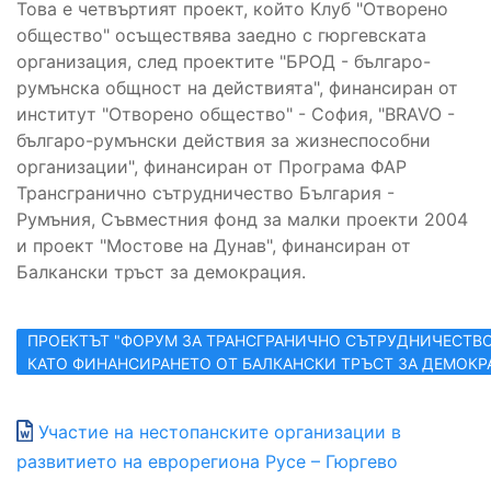
Това е четвъртият проект, който Клуб "Отворено
общество" осъществява заедно с гюргевската
организация, след проектите "БРОД - българо-
румънска общност на действията", финансиран от
институт "Отворено общество" - София, "BRAVO -
българо-румънски действия за жизнеспособни
организации", финансиран от Програма ФАР
Трансгранично сътрудничество България -
Румъния, Съвместния фонд за малки проекти 2004
и проект "Мостове на Дунав", финансиран от
Балкански тръст за демокрация.
ПРОЕКТЪТ "ФОРУМ ЗА ТРАНСГРАНИЧНО СЪТРУДНИЧЕСТВО"
КАТО ФИНАНСИРАНЕТО ОТ БАЛКАНСКИ ТРЪСТ ЗА ДЕМОКРАЦ
Участие на нестопанските организации в
развитието на еврорегиона Русе – Гюргево