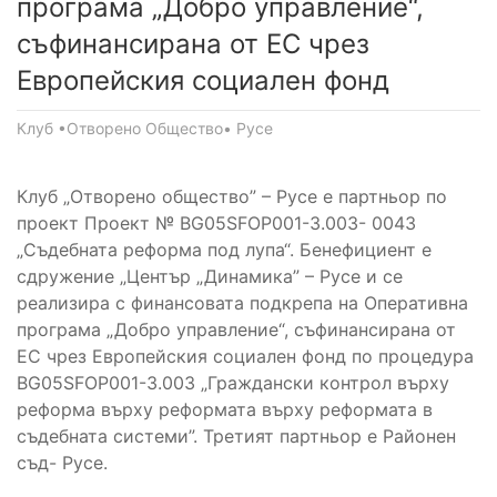
програма „Добро управление“,
съфинансирана от ЕС чрез
Европейския социален фонд
Клуб •Отворено Общество• Русе
Клуб „Отворено общество” – Русе е партньор по
проект Проект № BG05SFOP001-3.003- 0043
„Съдебната реформа под лупа“. Бенефициент е
сдружение „Център „Динамика” – Русе и се
реализира с финансовата подкрепа на Оперативна
програма „Добро управление“, съфинансирана от
ЕС чрез Европейския социален фонд по процедура
BG05SFOP001-3.003 „Граждански контрол върху
реформа върху реформата върху реформата в
съдебната системи”. Третият партньор е Районен
съд- Русе.